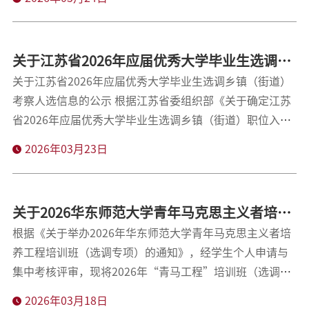
sessionid=）。 海南航空公司亦为参加本次选调的考生提
供了专属出行福利，详情可查看：
https://mp.weixin.qq.com/s?
关于江苏省2026年应届优秀大学毕业生选调乡
__biz=MzA4OTY2NTUzNw==&mid=2650641335&idx=1&sn
镇（街道）职位考察人选信息的公示
关于江苏省2026年应届优秀大学毕业生选调乡镇（街道）
考察人选信息的公示 根据江苏省委组织部《关于确定江苏
省2026年应届优秀大学毕业生选调乡镇（街道）职位入围
考察分数线和开展考察工作的公告》要求，现对我校入围
2026年03月23日
2026年江苏省选调生考察人选情况进行公示，公示时间从
2026年3月23日至3月27日。 公示期间对考察人选如有异
议，请于2026年3月27日17:00前以邮件、电话或来访等形
关于2026华东师范大学青年马克思主义者培养
式实名向选调生工作办公室如实反映。
工程培训班（选调专项）自荐学员录取情况的
根据《关于举办2026年华东师范大学青年马克思主义者培
养工程培训班（选调专项）的通知》，经学生个人申请与
公示
集中考核评审，现将2026年“青马工程”培训班（选调专
项）自荐学员拟录取名单公示如下（附件）。公示时间为
2026年03月18日