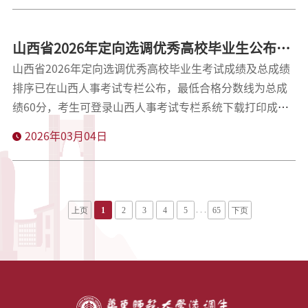
该项目致力于培养具有家国情怀、国际视野和跨文化沟通
能力的国际化复合型人才，帮助学习者提升在国际组织、
山西省2026年定向选调优秀高校毕业生公布成
大型国企、跨国公司、涉外机构、大众传媒以及政府部门
绩等有关事宜的通知
山西省2026年定向选调优秀高校毕业生考试成绩及总成绩
相关岗位的任职和工作能力。2026年度暑假实践活动基于
排序已在山西人事考试专栏公布，最低合格分数线为总成
国际化人才培养的主题，围绕特色议题和特定能力培养目
绩60分，考生可登录山西人事考试专栏系统下载打印成绩
标，通过海外实习实践、文化交流、外交访问、名校访学
单。现将有关事项通知如下。1.达到最低合格分数线的考
等多种线下形式，精心策划并组织开展一系列丰富多
2026年03月04日
生可填报志愿。考生可于2026年3月10日9:00—3月11日
18:00填报。逾期未填报的，视为放弃。2.每个考生可填报
5个志愿，分三个批次，包括3个省直单位志愿（第一批
次）、1个太原市志愿（第二批次）和1个其他市志愿（第
. . .
上页
1
2
3
4
5
65
下页
三批次），并明确是否服从调剂。各批次志愿在确定拟录
用人选时，均按照考生总成绩排序依次确定。3.第一批次
的省直单位志愿为平行志愿，按照“成绩优先，遵循志
愿”的原则确定职位，