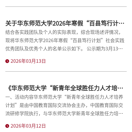
2026年3月18日至3月20日，公示期间如有异议，可联系邮
箱xds@admin.ecnu.edu.cn反映。附件：2026华东师范大
学青年马克思主义者培养工程培训班（选调专项）自荐学
关于华东师范大学2026年寒假“百县笃行计
员录取名单.pdf华东师范大学选调生基层服务协会2026年3
划”优秀团队及优秀个人的公示
结合各实践团队及个人的实际表现，综合现场述评情况，
月18日
现将华东师范大学2026年寒假“百县笃行计划”社会实践
优秀团队及优秀个人的名单公示如下。 公示期为3月13日
至3月18日，公示期间如有异议，可联系邮箱
2026年03月13日
xds@admin.ecnu.edu.cn反映。 附件:1.《华东师范大学
2026年寒假“百县笃行计划”社会实践优秀团队名
单》.docx2.《华东师范大学2026年寒假“百县笃行计
《华东师范大学“新青年全球胜任力人才培养
划”社会实践优秀个人名单》.docx 华东师范大学选调生基
计划”系列训练&实践活动》2026年暑假报名
一、活动内容华东师范大学“新青年全球胜任力人才培养
层服务协会2026年3月13日
计划”是由中国教育国际交流协会主办，中国教育国际交
通知
流研修学院执行，与华东师范大学新青年全球胜任力培养
与发展研修基地合作，面向华东师范大学全体学生设立的
2026年03月12日
新时代青年综合素质与能力培养计划（下称“计划”）。